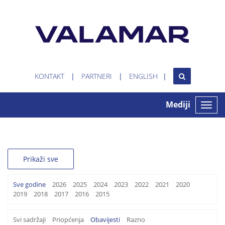
KONTAKT
PARTNERI
ENGLISH
Mediji
Toggle
naviga
Prikaži sve
Sve godine
2026
2025
2024
2023
2022
2021
2020
2019
2018
2017
2016
2015
Svi sadržaji
Priopćenja
Obavijesti
Razno