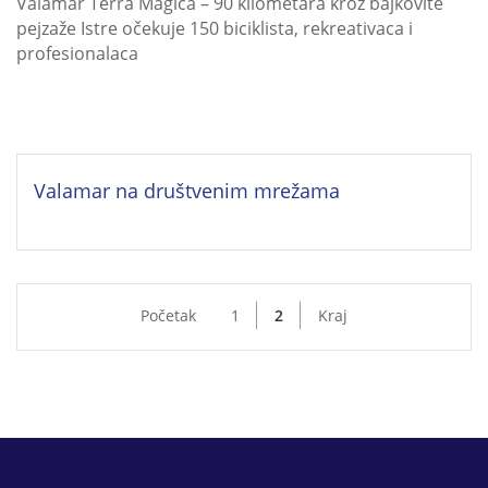
Valamar Terra Magica – 90 kilometara kroz bajkovite
pejzaže Istre očekuje 150 biciklista, rekreativaca i
profesionalaca
Valamar na društvenim mrežama
Početak
1
2
Kraj