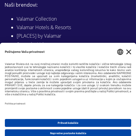
Naši brendovi:
Valamar Collection
Valamar Hotels & Resorts
[PLACES] by Valamar
Sunny by Valamar
Valamar Camping
Istraži na Valamar.com
Slijedite nas na:
LINKEDIN
FACEBOOK
INSTAGRAM