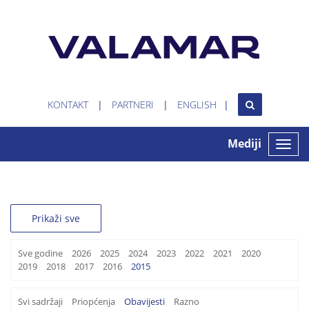
KONTAKT
PARTNERI
ENGLISH
Mediji
Toggle
naviga
Prikaži sve
Sve godine
2026
2025
2024
2023
2022
2021
2020
2019
2018
2017
2016
2015
Svi sadržaji
Priopćenja
Obavijesti
Razno