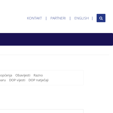
KONTAKT
PARTNERI
ENGLISH
iopćenja
Obavijesti
Razno
maru
DOP vijesti
DOP natječaji