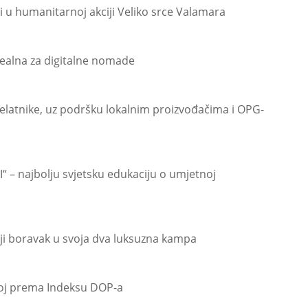
i u humanitarnoj akciji Veliko srce Valamara
ealna za digitalne nomade
latnike, uz podršku lokalnim proizvođačima i OPG-
I“ – najbolju svjetsku edukaciju o umjetnoj
ji boravak u svoja dva luksuzna kampa
koj prema Indeksu DOP-a