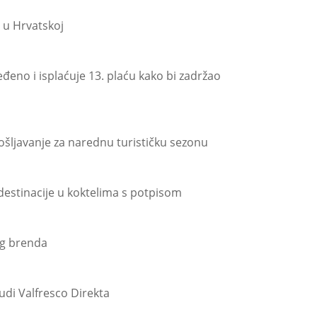
 u Hrvatskoj
đeno i isplaćuje 13. plaću kako bi zadržao
ošljavanje za narednu turističku sezonu
estinacije u koktelima s potpisom
og brenda
di Valfresco Direkta