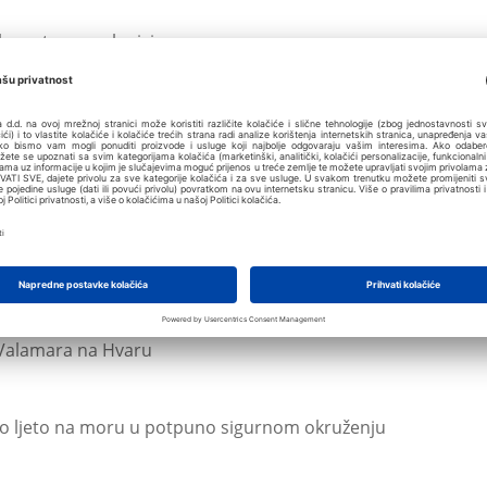
kn neto zaposlenicima
 popust
virku indie benda
 Valamara na Hvaru
 ljeto na moru u potpuno sigurnom okruženju