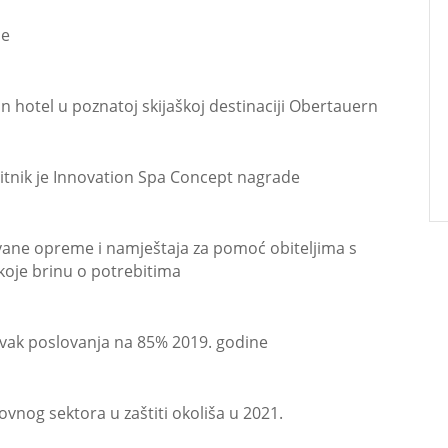
je
an hotel u poznatoj skijaškoj destinaciji Obertauern
tnik je Innovation Spa Concept nagrade
ane opreme i namještaja za pomoć obiteljima s
oje brinu o potrebitima
avak poslovanja na 85% 2019. godine
vnog sektora u zaštiti okoliša u 2021.