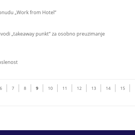
onudu „Work from Hotel“
 uvodi „takeaway punkt“ za osobno preuzimanje
oslenost
6
7
8
9
10
11
12
13
14
15