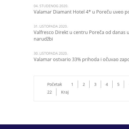
04. STUDENOG 2020.
Valamar Diamant Hotel 4* u Poreču uveo p
31. LISTOPADA 2020.
Valfresco Direkt u centru Poreča od danas
narudžbi
30. LISTOPADA 2020.
Valamar ostvario 33% prihoda i očuvao zap
Početak
1
2
3
4
5
22
Kraj