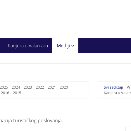
Karijera u Valamaru
Mediji
2025
2024
2023
2022
2021
2020
Svi sadržaji
Pr
2016
2015
Karijera u Vala
macija turističkog poslovanja