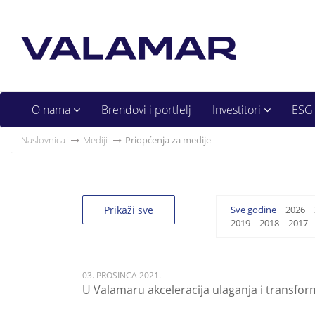
O nama
Brendovi i portfelj
Investitori
ESG
Naslovnica
Mediji
Priopćenja za medije
Prikaži sve
Sve godine
2026
2019
2018
2017
03. PROSINCA 2021.
U Valamaru akceleracija ulaganja i transfor