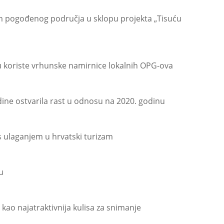
som pogođenog područja u sklopu projekta „Tisuću
oriste vrhunske namirnice lokalnih OPG-ova
dine ostvarila rast u odnosu na 2020. godinu
 s ulaganjem u hrvatski turizam
u
ao najatraktivnija kulisa za snimanje