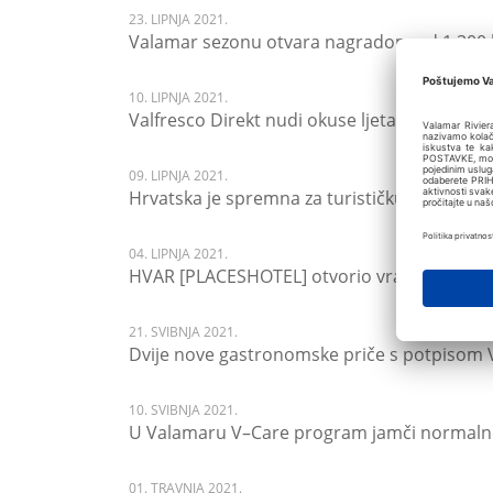
23. LIPNJA 2021.
Valamar sezonu otvara nagradom od 1.300 
10. LIPNJA 2021.
Valfresco Direkt nudi okuse ljeta uz odličan
09. LIPNJA 2021.
Hrvatska je spremna za turističku sezonu
04. LIPNJA 2021.
HVAR [PLACESHOTEL] otvorio vrata uz živu s
21. SVIBNJA 2021.
Dvije nove gastronomske priče s potpisom
10. SVIBNJA 2021.
U Valamaru V–Care program jamči normalno
01. TRAVNJA 2021.