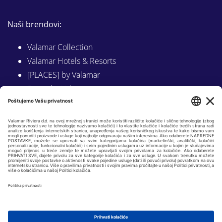
Naši brendovi:
Valamar Collection
Valamar Hotels & Resorts
[PLACES] by Valamar
Sunny by Valamar
Valamar Camping
Istraži na Valamar.com
Slijedite nas na:
LINKEDIN
FACEBOOK
INSTAGRAM