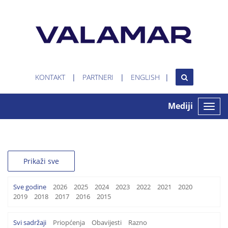
KONTAKT
PARTNERI
ENGLISH
Mediji
Toggle
naviga
Prikaži sve
Sve godine
2026
2025
2024
2023
2022
2021
2020
2019
2018
2017
2016
2015
Svi sadržaji
Priopćenja
Obavijesti
Razno