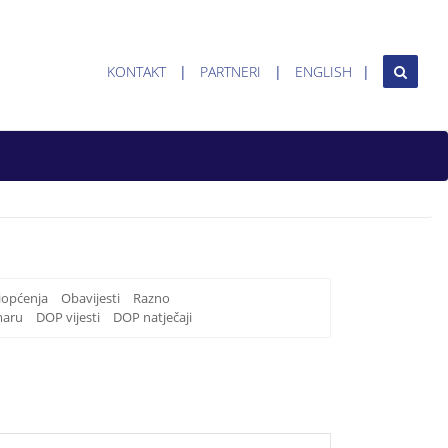
KONTAKT
PARTNERI
ENGLISH
iopćenja
Obavijesti
Razno
maru
DOP vijesti
DOP natječaji