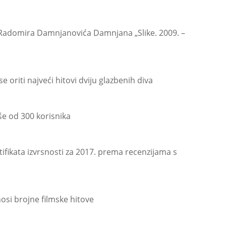
Radomira Damnjanovića Damnjana „Slike. 2009. –
 oriti najveći hitovi dviju glazbenih diva
še od 300 korisnika
tifikata izvrsnosti za 2017. prema recenzijama s
osi brojne filmske hitove