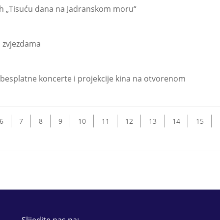
ovih „Tisuću dana na Jadranskom moru“
d zvjezdama
besplatne koncerte i projekcije kina na otvorenom
6
7
8
9
10
11
12
13
14
15