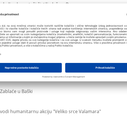
ladi rukometaši čistili plažu u Rapcu
ovačku publiku na prekrasnoj ljetnoj pozornici
 u kamp Solitudo
Zablaće u Baški
vodi humanitarnu akciju "Veliko srce Valamara"