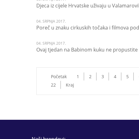
Djeca iz cijele Hrvatske uživaju u Valamar
04. SRPNJA 2017.
Poreč u znaku cirkuskih točaka i filmova po
04. SRPNJA 2017.
Ovaj tjedan na Babinom kuku ne propustite 
Početak
1
2
3
4
5
22
Kraj