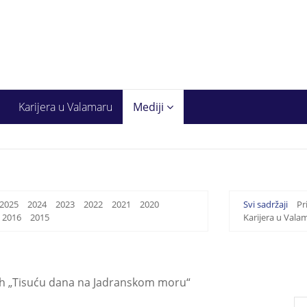
Karijera u Valamaru
Mediji
2025
2024
2023
2022
2021
2020
Svi sadržaji
Pr
2016
2015
Karijera u Vala
ovih „Tisuću dana na Jadranskom moru“