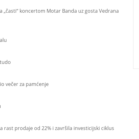
uka „časti“ koncertom Motar Banda uz gosta Vedrana
alu
itudo
io večer za pamćenje
u
 rast prodaje od 22% i završila investicijski ciklus