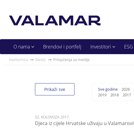
O nama
Brendovi i portfelj
Investitori
ESG
Naslovnica
Mediji
Priopćenja za medije
Prikaži sve
Sve godine
2026
2019
2018
2017
02. KOLOVOZA 2017.
Djeca iz cijele Hrvatske uživaju u Valamar