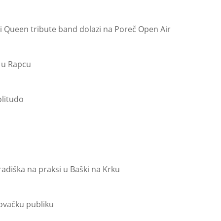
i Queen tribute band dolazi na Poreč Open Air
u u Rapcu
litudo
radiška na praksi u Baški na Krku
ovačku publiku