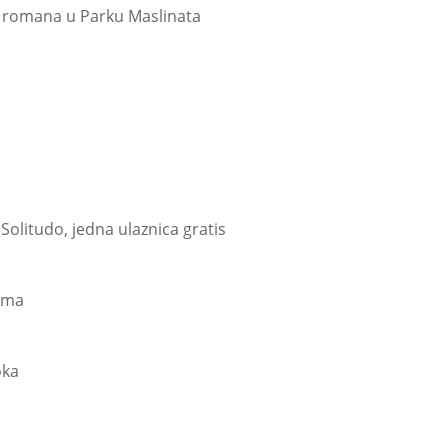
eg romana u Parku Maslinata
Solitudo, jedna ulaznica gratis
vima
oka