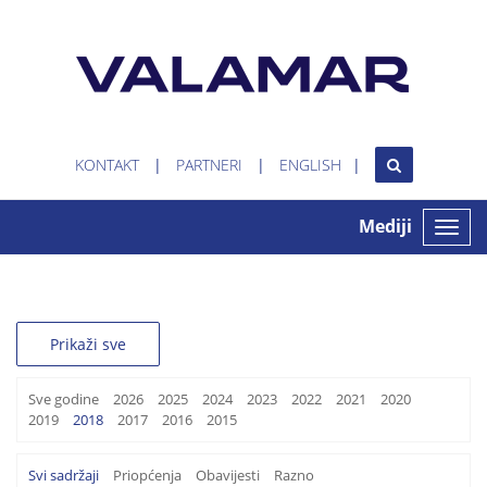
KONTAKT
PARTNERI
ENGLISH
Mediji
Toggle
naviga
Prikaži sve
Sve godine
2026
2025
2024
2023
2022
2021
2020
2019
2018
2017
2016
2015
Svi sadržaji
Priopćenja
Obavijesti
Razno