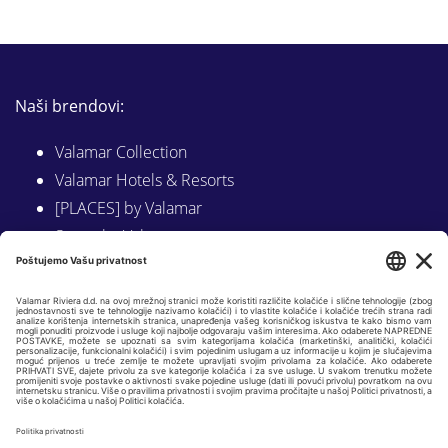
Naši brendovi:
Valamar Collection
Valamar Hotels & Resorts
[PLACES] by Valamar
Sunny by Valamar
Valamar Camping
Istraži na Valamar.com
Slijedite nas na:
LINKEDIN
FACEBOOK