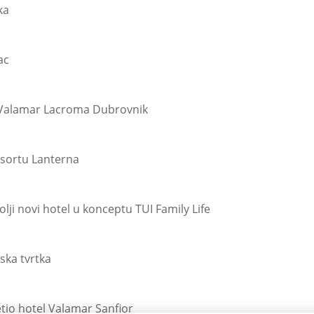
ka
ac
u Valamar Lacroma Dubrovnik
sortu Lanterna
lji novi hotel u konceptu TUI Family Life
ska tvrtka
etio hotel Valamar Sanfior