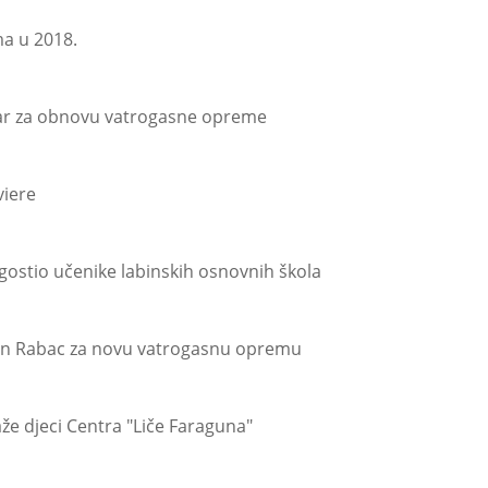
ma u 2018.
sar za obnovu vatrogasne opreme
viere
gostio učenike labinskih osnovnih škola
bin Rabac za novu vatrogasnu opremu
e djeci Centra "Liče Faraguna"