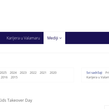
Karijera u Valamaru
Mediji
2025
2024
2023
2022
2021
2020
Svi sadržaji
Pr
2016
2015
Karijera u Vala
 Kids Takeover Day