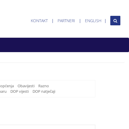
KONTAKT
PARTNERI
ENGLISH
iopćenja
Obavijesti
Razno
maru
DOP vijesti
DOP natječaji