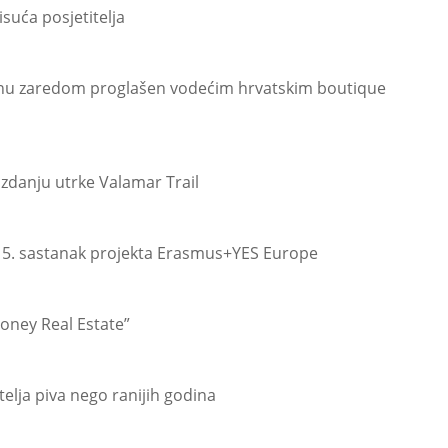
isuća posjetitelja
dinu zaredom proglašen vodećim hrvatskim boutique
izdanju utrke Valamar Trail
 5. sastanak projekta Erasmus+YES Europe
oney Real Estate”
telja piva nego ranijih godina