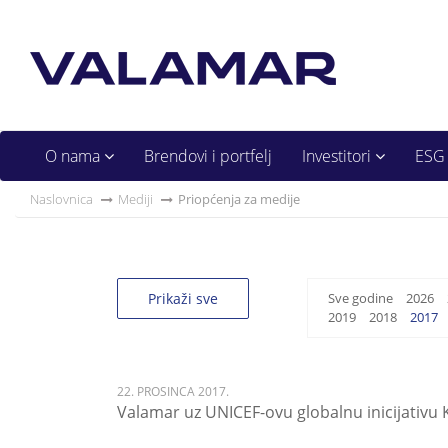
O nama
Brendovi i portfelj
Investitori
ESG
Naslovnica
Mediji
Priopćenja za medije
Prikaži sve
Sve godine
2026
2019
2018
2017
22. PROSINCA 2017.
Valamar uz UNICEF-ovu globalnu inicijativu