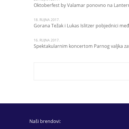
Oktoberfest by Valamar ponovno na Lanter
18. RUJNA 2017.
Gorana Težak i Lukas Islitzer pobjednici me
16. RUJNA 2017.
Spektakularnim koncertom Parnog valjka za
Naši brendovi: