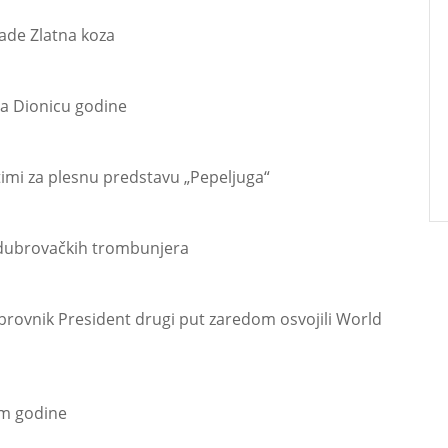
ade Zlatna koza
za Dionicu godine
timi za plesnu predstavu „Pepeljuga“
 dubrovačkih trombunjera
brovnik President drugi put zaredom osvojili World
om godine