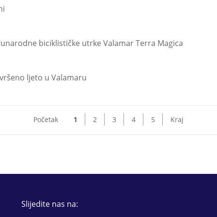
ni
đunarodne biciklističke utrke Valamar Terra Magica
vršeno ljeto u Valamaru
Početak
1
2
3
4
5
Kraj
Slijedite nas na: