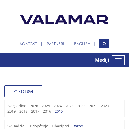
KONTAKT
PARTNERI
ENGLISH
Mediji
Toggle
naviga
Prikaži sve
Sve godine
2026
2025
2024
2023
2022
2021
2020
2019
2018
2017
2016
2015
Svi sadržaji
Priopćenja
Obavijesti
Razno