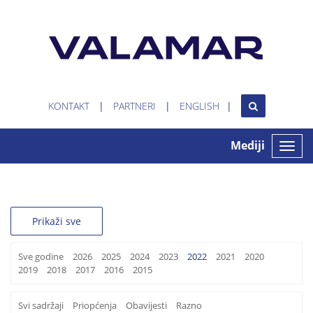
KONTAKT
PARTNERI
ENGLISH
Mediji
Toggle
naviga
Prikaži sve
Sve godine
2026
2025
2024
2023
2022
2021
2020
2019
2018
2017
2016
2015
Svi sadržaji
Priopćenja
Obavijesti
Razno