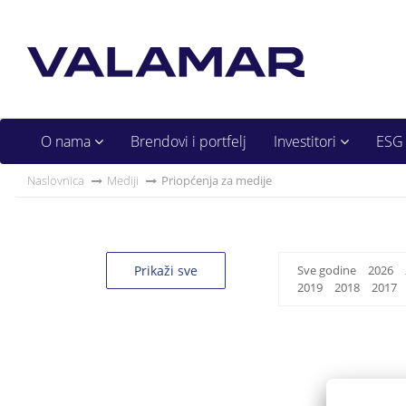
O nama
Brendovi i portfelj
Investitori
ESG
Naslovnica
Mediji
Priopćenja za medije
Prikaži sve
Sve godine
2026
2019
2018
2017