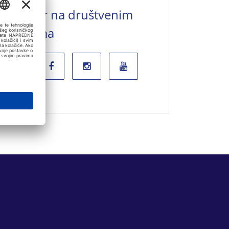
Valamar na društvenim
mrežama