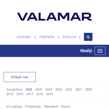
KONTAKT
PARTNERI
ENGLISH
Mediji
Toggle
naviga
Prikaži sve
Sve godine
2026
2025
2024
2023
2022
2021
2020
2019
2018
2017
2016
2015
Svi sadržaji
Priopćenja
Obavijesti
Razno