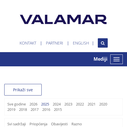
KONTAKT
PARTNERI
ENGLISH
Mediji
Toggle
naviga
Prikaži sve
Sve godine
2026
2025
2024
2023
2022
2021
2020
2019
2018
2017
2016
2015
Svi sadržaji
Priopćenja
Obavijesti
Razno