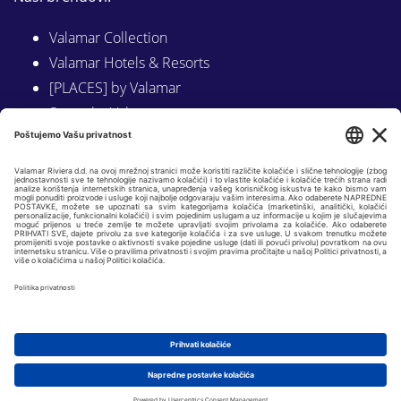
Valamar Collection
Valamar Hotels & Resorts
[PLACES] by Valamar
Sunny by Valamar
Valamar Camping
Istraži na Valamar.com
Slijedite nas na:
LINKEDIN
FACEBOOK
INSTAGRAM
Copyright © 2026 Valamar Riviera d.d. |
Osnovni podaci
|
GDPR i politike
privatnosti
| Web by
KADEI 360
|
Postavke kolačića