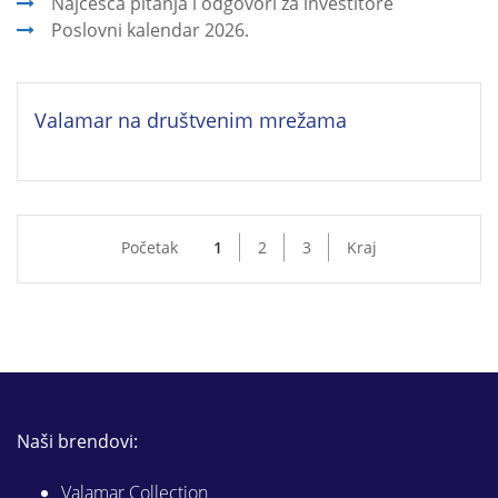
Najčešća pitanja i odgovori za investitore
Poslovni kalendar 2026.
Valamar na društvenim mrežama
Početak
1
2
3
Kraj
Naši brendovi:
Valamar Collection