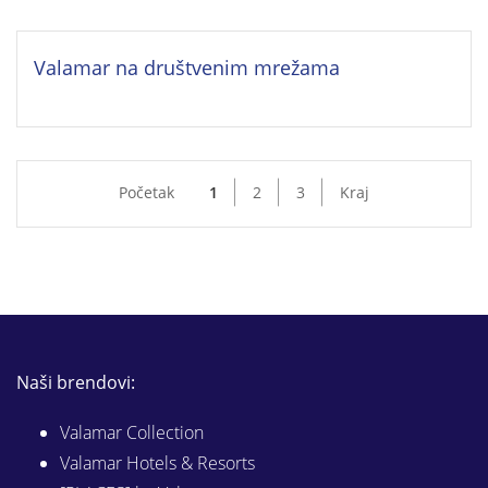
Valamar na društvenim mrežama
Početak
1
2
3
Kraj
Naši brendovi:
Valamar Collection
Valamar Hotels & Resorts