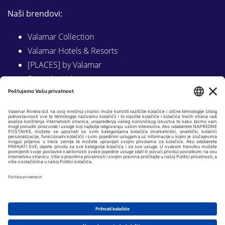
Naši brendovi:
Valamar Collection
Valamar Hotels & Resorts
[PLACES] by Valamar
Sunny by Valamar
Valamar Camping
Istraži na Valamar.com
Slijedite nas na:
LINKEDIN
FACEBOOK
INSTAGRAM