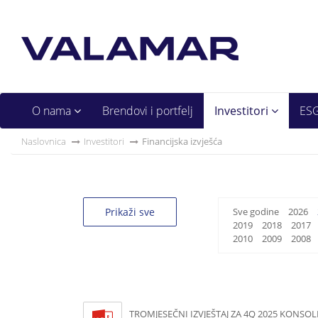
O nama
Brendovi i portfelj
Investitori
ES
Naslovnica
Investitori
Financijska izvješća
Prikaži sve
Sve godine
2026
2019
2018
2017
2010
2009
2008
TROMJESEČNI IZVJEŠTAJ ZA 4Q 2025 KONSOL