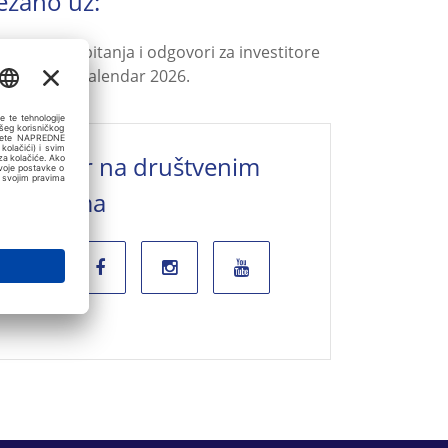
ezano uz:
Najčešća pitanja i odgovori za investitore
Poslovni kalendar 2026.
Valamar na društvenim
mrežama