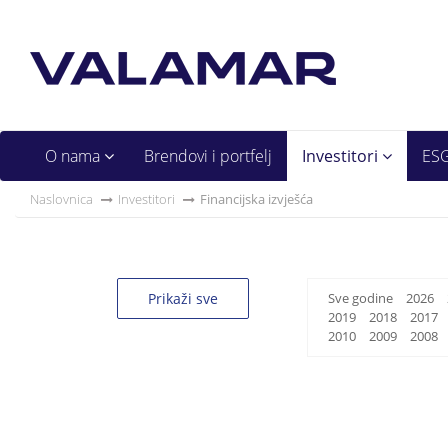
O nama
Brendovi i portfelj
Investitori
ES
Naslovnica
Investitori
Financijska izvješća
Prikaži sve
Sve godine
2026
2019
2018
2017
2010
2009
2008