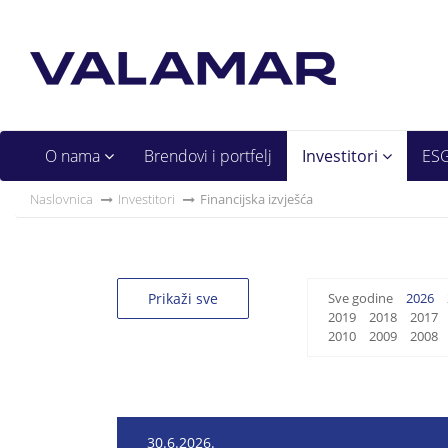
O nama
Brendovi i portfelj
Investitori
ES
Naslovnica
Investitori
Financijska izvješća
Prikaži sve
Sve godine
2026
2019
2018
2017
2010
2009
2008
30.6.2026.