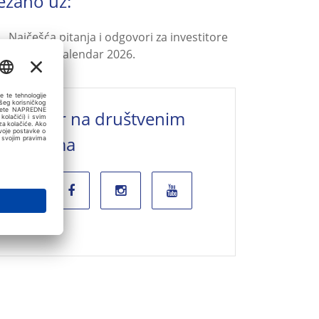
ezano uz:
Najčešća pitanja i odgovori za investitore
Poslovni kalendar 2026.
Valamar na društvenim
mrežama