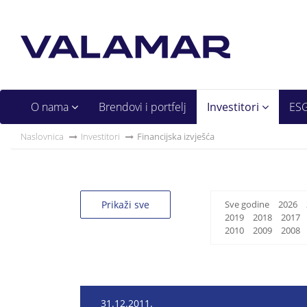
O nama
Brendovi i portfelj
Investitori
ES
Naslovnica
Investitori
Financijska izvješća
Prikaži sve
Sve godine
2026
2019
2018
2017
2010
2009
2008
31.12.2011.