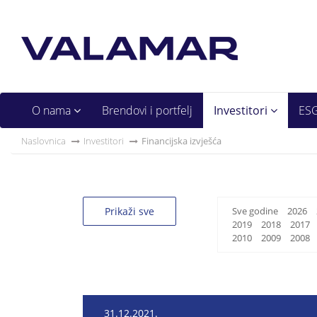
O nama
Brendovi i portfelj
Investitori
ES
Naslovnica
Investitori
Financijska izvješća
Prikaži sve
Sve godine
2026
2019
2018
2017
2010
2009
2008
31.12.2021.