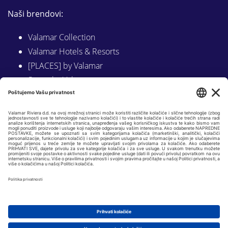
Naši brendovi:
Valamar Collection
Valamar Hotels & Resorts
[PLACES] by Valamar
Sunny by Valamar
Valamar Camping
Istraži na Valamar.com
Slijedite nas na:
LINKEDIN
FACEBOOK
INSTAGRAM