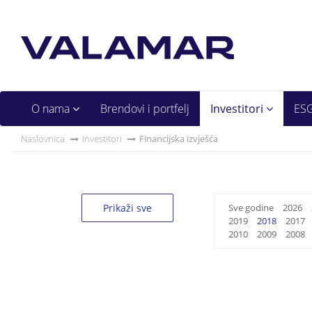
O nama
Brendovi i portfelj
Investitori
ES
Naslovnica
Investitori
Financijska izvješća
Prikaži sve
Sve godine
2026
2019
2018
2017
2010
2009
2008