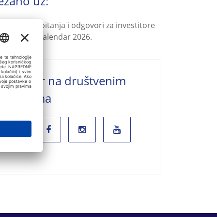
ezano uz:
Najčešća pitanja i odgovori za investitore
Poslovni kalendar 2026.
Valamar na društvenim
mrežama