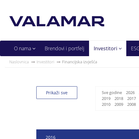
O nama
Brendovi i portfelj
Investitori
ES
Naslovnica
Investitori
Financijska izvješća
Prikaži sve
Sve godine
2026
2019
2018
2017
2010
2009
2008
2016