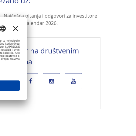
ezano uz:
Najčešća pitanja i odgovori za investitore
Poslovni kalendar 2026.
Valamar na društvenim
mrežama