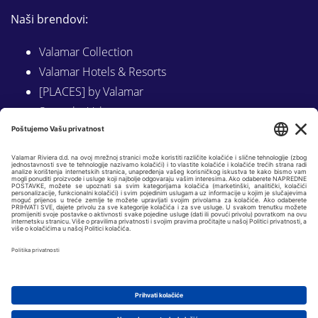
Naši brendovi:
Valamar Collection
Valamar Hotels & Resorts
[PLACES] by Valamar
Sunny by Valamar
Valamar Camping
Istraži na Valamar.com
Slijedite nas na:
LINKEDIN
FACEBOOK
INSTAGRAM