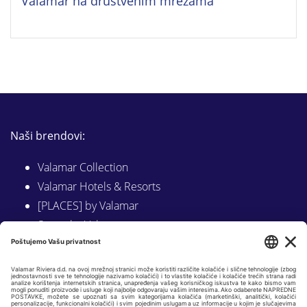
Valamar na društvenim mrežama
Naši brendovi:
Valamar Collection
Valamar Hotels & Resorts
[PLACES] by Valamar
Sunny by Valamar
Valamar Camping
Istraži na Valamar.com