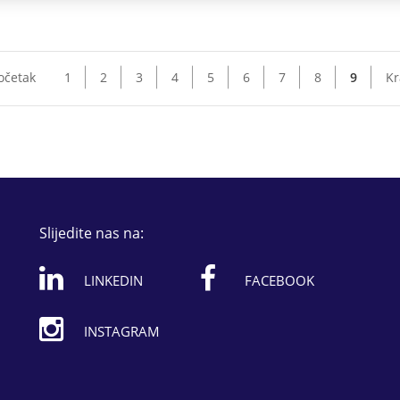
očetak
1
2
3
4
5
6
7
8
9
Kr
Slijedite nas na:
LINKEDIN
FACEBOOK
INSTAGRAM