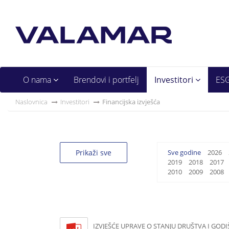
O nama
Brendovi i portfelj
Investitori
ES
Naslovnica
Investitori
Financijska izvješća
Prikaži sve
Sve godine
2026
2019
2018
2017
2010
2009
2008
IZVJEŠĆE UPRAVE O STANJU DRUŠTVA I GODI