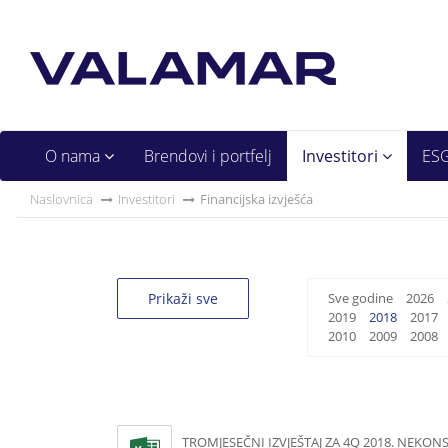
O nama
Brendovi i portfelj
Investitori
ES
Naslovnica
Investitori
Financijska izvješća
Prikaži sve
Sve godine
2026
2019
2018
2017
2010
2009
2008
TROMJESEČNI IZVJEŠTAJ ZA 4Q 2018. NEKON