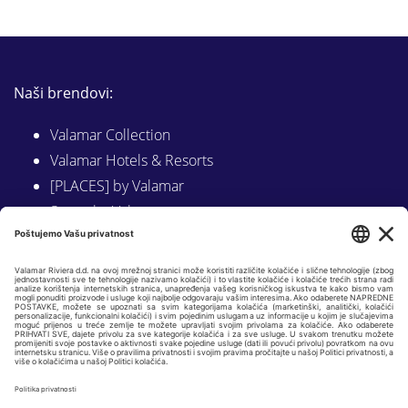
Naši brendovi:
Valamar Collection
Valamar Hotels & Resorts
[PLACES] by Valamar
Sunny by Valamar
Valamar Camping
Istraži na Valamar.com
Slijedite nas na:
LINKEDIN
FACEBOOK