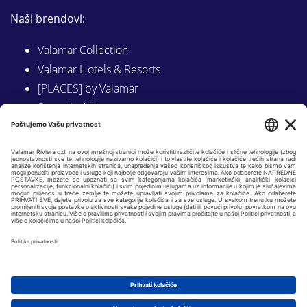
Naši brendovi:
Valamar Collection
Valamar Hotels & Resorts
[PLACES] by Valamar
Sunny by Valamar
Valamar Camping
Istraži na Valamar.com
Slijedite nas na:
LINKEDIN
FACEBOOK
INSTAGRAM