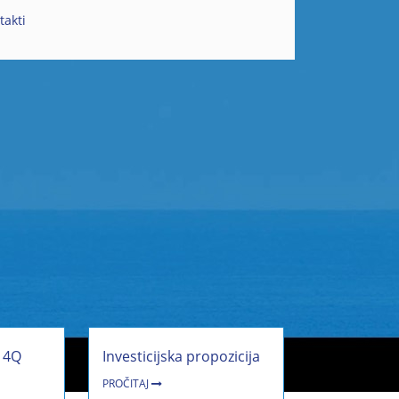
takti
j 4Q
Investicijska propozicija
PROČITAJ