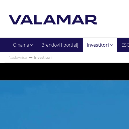
O nama
Brendovi i portfelj
Investitori
ES
Naslovnica
Investitori