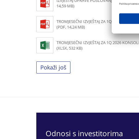
IZVJEŠTAJ UPRAVE POSLOVANJE U 2025. GODI
14,59 MB)
TROMJESEČNI IZVJEŠTAJ ZA 1Q 2026 KONSO
(PDF, 14,24 MB)
TROMJESEČNI IZVJEŠTAJ ZA 1Q 2026 KONSOL
(XLSX, 532 KB)
Pokaži još
Odnosi s investitorima