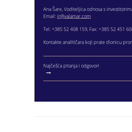
Ana Šare, Voditeljica odnosa s investitorima
Email:
ir@valamar.com
Tel: +385 52 408 159, Fax: +385 52 451 60
Kontakte analitičara koji prate dionicu pr
Najčešća pitanja i odgovori