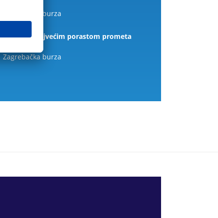
2018.)
Zagrebačka burza
Dionica s najvećim porastom prometa
(2015.)
Zagrebačka burza