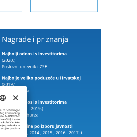
Nagrade i priznanja
Najbolji odnosi s investitorima
(2020.)
Poslovni dnevnik i ZSE
Najbolje veliko poduzeće u Hrvatskoj
(2019.)
Indeks DOP-a
Najbolji odnosi s investitorima
(2015., 2017. i 2019.)
Zagrebačka burza
Dionica godine po izboru javnosti
(2012., 2013., 2014., 2015., 2016., 2017. i