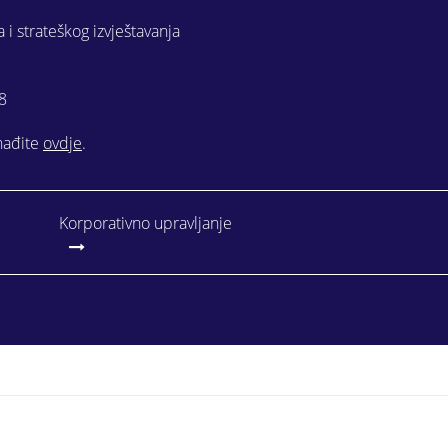
 i strateškog izvještavanja
8
onađite
ovdje
.
Korporativno upravljanje